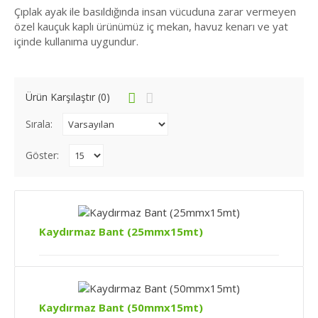
Çıplak ayak ile basıldığında insan vücuduna zarar vermeyen
özel kauçuk kaplı ürünümüz iç mekan, havuz kenarı ve yat
içinde kullanıma uygundur.
Ürün Karşılaştır (0)
Sırala:
Göster:
Kaydırmaz Bant (25mmx15mt)
Kaydırmaz Bant (25mmx15mt)
RENKSiyahET KALINLIĞI0,55mmEN25mmBOY15
mtKOLİ İÇİ ADEDİ48 adetYüksek yapışma gücü, su,
deterjan, sab..
Kaydırmaz Bant (50mmx15mt)