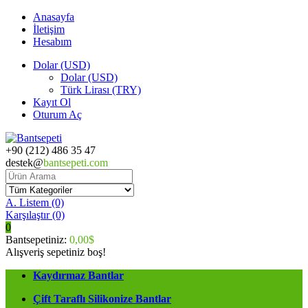
Anasayfa
İletişim
Hesabım
Dolar (USD)
Dolar (USD)
Türk Lirası (TRY)
Kayıt Ol
Oturum Aç
+90 (212) 486 35 47
destek@
bantsepeti.com
A. Listem (0)
Karşılaştır
(0)
0
Bantsepetiniz:
0,00$
Alışveriş sepetiniz boş!
Kaydırmaz Bantlar
Çift Taraflı Silikonize Bantlar