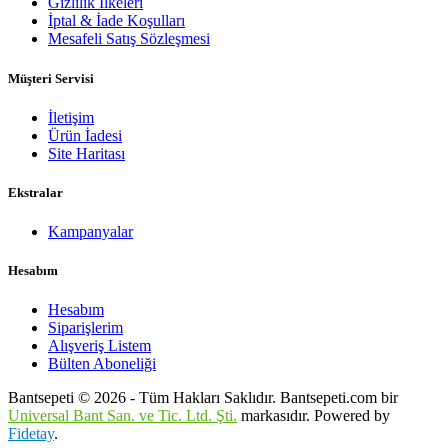
Gizlilik İlkeleri
İptal & İade Koşulları
Mesafeli Satış Sözleşmesi
Müşteri Servisi
İletişim
Ürün İadesi
Site Haritası
Ekstralar
Kampanyalar
Hesabım
Hesabım
Siparişlerim
Alışveriş Listem
Bülten Aboneliği
Bantsepeti © 2026 - Tüm Hakları Saklıdır. Bantsepeti.com bir
Universal Bant San. ve Tic. Ltd. Şti.
markasıdır. Powered by
Fidetay
.