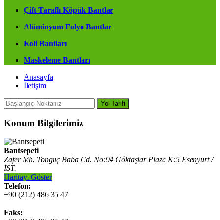
Çift Taraflı Köpük Bantlar
Alüminyum Folyo Bantlar
Koli Bantları
Maskeleme Bantları
Anasayfa
İletişim
Yol Tarifi
Konum Bilgilerimiz
Bantsepeti
Zafer Mh. Tonguç Baba Cd. No:94 Göktaşlar Plaza K:5 Esenyurt /
İST.
Haritayı Göster
Telefon:
+90 (212) 486 35 47
Faks: