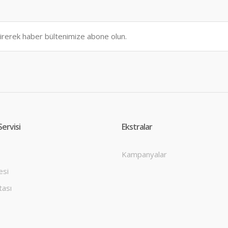
ervisi
Ekstralar
Kampanyalar
esi
tası