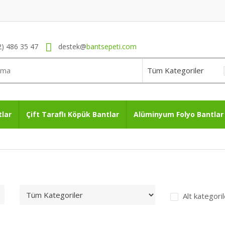
2) 486 35 47
destek@
bantsepeti.com
tlar
Çift Taraflı Köpük Bantlar
Alüminyum Folyo Bantlar
Alt kategoril