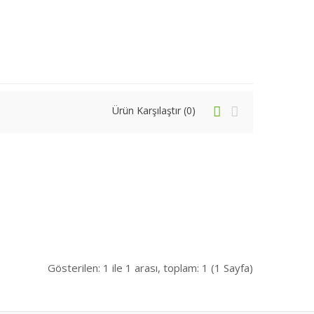
Ürün Karşılaştır (0)
1,50$
tKOLİ
Sepete Ekle
+
Karşılaştır
+
Listene Ekle
Gösterilen: 1 ile 1 arası, toplam: 1 (1 Sayfa)