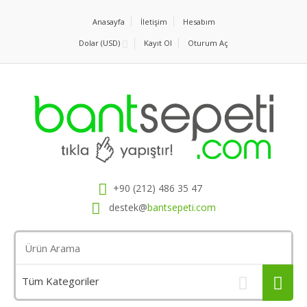
Anasayfa
İletişim
Hesabım
Dolar (USD)
Kayıt Ol
Oturum Aç
+90 (212) 486 35 47
destek@
bantsepeti.com